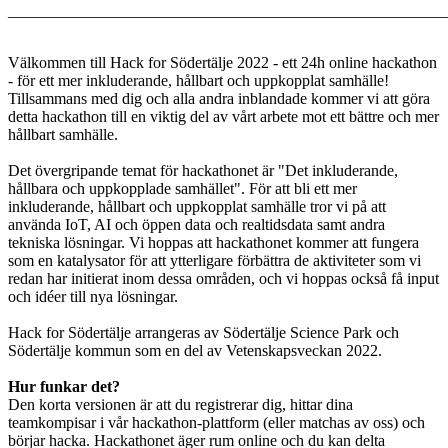
_______________________________________________________
Välkommen till Hack for Södertälje 2022 - ett 24h online hackathon
- för ett mer inkluderande, hållbart och uppkopplat samhälle!
Tillsammans med dig och alla andra inblandade kommer vi att göra
detta hackathon till en viktig del av vårt arbete mot ett bättre och mer
hållbart samhälle.
Det övergripande temat för hackathonet är "Det inkluderande,
hållbara och uppkopplade samhället". För att bli ett mer
inkluderande, hållbart och uppkopplat samhälle tror vi på att
använda IoT, AI och öppen data och realtidsdata samt andra
tekniska lösningar. Vi hoppas att hackathonet kommer att fungera
som en katalysator för att ytterligare förbättra de aktiviteter som vi
redan har initierat inom dessa områden, och vi hoppas också få input
och idéer till nya lösningar.
Hack for Södertälje arrangeras av Södertälje Science Park och
Södertälje kommun som en del av Vetenskapsveckan 2022.
Hur funkar det?
Den korta versionen är att du registrerar dig, hittar dina
teamkompisar i vår hackathon-plattform (eller matchas av oss) och
börjar hacka. Hackathonet äger rum online och du kan delta