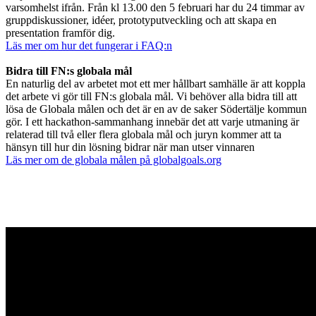
varsomhelst ifrån. Från kl 13.00 den 5 februari har du 24 timmar av
gruppdiskussioner, idéer, prototyputveckling och att skapa en
presentation framför dig.
Läs mer om hur det fungerar i FAQ:n
Bidra till FN:s globala mål
En naturlig del av arbetet mot ett mer hållbart samhälle är att koppla
det arbete vi gör till FN:s globala mål. Vi behöver alla bidra till att
lösa de Globala målen och det är en av de saker Södertälje kommun
gör. I ett hackathon-sammanhang innebär det att varje utmaning är
relaterad till två eller flera globala mål och juryn kommer att ta
hänsyn till hur din lösning bidrar när man utser vinnaren
Läs mer om de globala målen på globalgoals.org