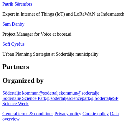
Patrik Särenfors
Expert in Internet of Things (IoT) and LoRaWAN at Indesmatech
Sam Danby
Project Manager for Voice at boost.ai
Sofi Cyréus
Urban Planning Strategist at Södertälje municipality
Partners
Organized by
Södertälje kommun
@sodertaljekommun
@sodertalje
Södertälje Science Park
@sodertaljesciencepark
@SodertaljeSP
Science Week
General terms & conditions
Privacy policy
Cookie policy
Data
overview