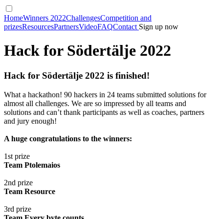
Home
Winners 2022
Challenges
Competition and
prizes
Resources
Partners
Video
FAQ
Contact
Sign up now
Hack for Södertälje 2022
Hack for Södertälje 2022 is finished!
What a hackathon! 90 hackers in 24 teams submitted solutions for
almost all challenges. We are so impressed by all teams and
solutions and can’t thank participants as well as coaches, partners
and jury enough!
A huge congratulations to the winners:
1st prize
Team Ptolemaios
2nd prize
Team Resource
3rd prize
Team Every byte counts