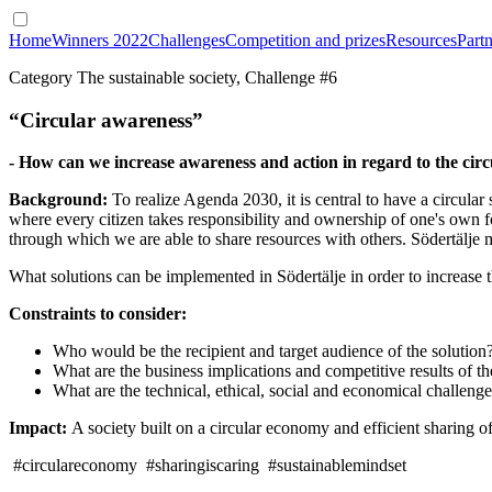
Home
Winners 2022
Challenges
Competition and prizes
Resources
Partn
Category The sustainable society, Challenge #6
“Circular awareness”
- How can we increase awareness and action in regard to the circu
Background:
To realize Agenda 2030, it is central to have a circula
where every citizen takes responsibility and ownership of one's own fo
through which we are able to share resources with others. Södertälje m
What solutions can be implemented in Södertälje in order to increase t
Constraints to consider:
Who would be the recipient and target audience of the solution
What are the business implications and competitive results of th
What are the technical, ethical, social and economical challeng
Impact:
A society built on a circular economy and efficient sharing o
#circulareconomy #sharingiscaring #sustainablemindset