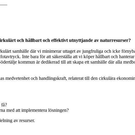
___
rkulärt och hållbart och effektivt utnyttjande av naturresurser?
rkulärt samhälle där vi minimerar uttaget av jungfruliga och icke förnyb
avtryck. Inte bara för att säkerställa att vi köper hållbart och hanterar v
ödertälje kommun är dedikerad till att skapa ett samhälle där alla medb
as medvetenhet och handlingskraft, relaterat till den cirkulära ekonomi
 få?
arna med att implementera lösningen?
elning av resurser.