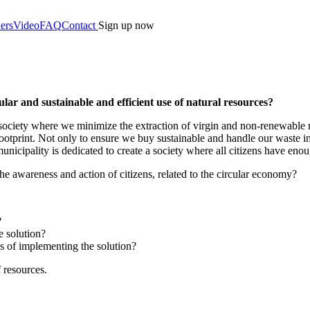
ers
Video
FAQ
Contact
Sign up now
lar and sustainable and efficient use of natural resources?
r society where we minimize the extraction of virgin and non-renewable 
otprint. Not only to ensure we buy sustainable and handle our waste in 
unicipality is dedicated to create a society where all citizens have en
he awareness and action of citizens, related to the circular economy?
?
e solution?
es of implementing the solution?
f resources.