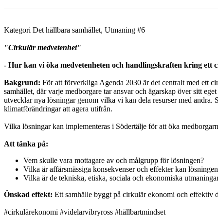
_______________________________________________________
Kategori Det hållbara samhället, Utmaning #6
"Cirkulär medvetenhet"
- Hur kan vi öka medvetenheten och handlingskraften kring ett ci
Bakgrund:
För att förverkliga Agenda 2030 är det centralt med ett ci
samhället, där varje medborgare tar ansvar och ägarskap över sitt eget fot
utvecklar nya lösningar genom vilka vi kan dela resurser med andra. S
klimatförändringar att agera utifrån.
Vilka lösningar kan implementeras i Södertälje för att öka medborgarn
Att tänka på:
Vem skulle vara mottagare av och målgrupp för lösningen?
Vilka är affärsmässiga konsekvenser och effekter kan lösningen
Vilka är de tekniska, etiska, sociala och ekonomiska utmaning
Önskad effekt:
Ett samhälle byggt på cirkulär ekonomi och effektiv d
#cirkulärekonomi #videlarvibryross #hållbartmindset