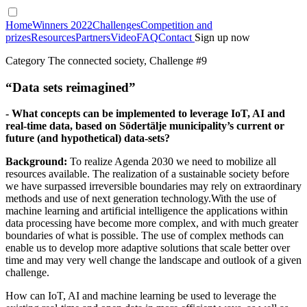
Home
Winners 2022
Challenges
Competition and
prizes
Resources
Partners
Video
FAQ
Contact
Sign up now
Category The connected society, Challenge #9
“Data sets reimagined”
- What concepts can be implemented to leverage IoT, AI and
real-time data, based on Södertälje municipality’s current or
future (and hypothetical) data-sets?
Background:
To realize Agenda 2030 we need to mobilize all
resources available. The realization of a sustainable society before
we have surpassed irreversible boundaries may rely on extraordinary
methods and use of next generation technology.With the use of
machine learning and artificial intelligence the applications within
data processing have become more complex, and with much greater
boundaries of what is possible. The use of complex methods can
enable us to develop more adaptive solutions that scale better over
time and may very well change the landscape and outlook of a given
challenge.
How can IoT, AI and machine learning be used to leverage the