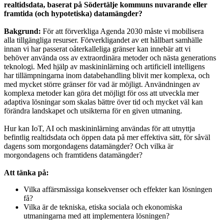
realtidsdata, baserat på Södertälje kommuns nuvarande eller
framtida (och hypotetiska) datamängder?
Bakgrund:
För att förverkliga Agenda 2030 måste vi mobilisera
alla tillgängliga resurser. Förverkligandet av ett hållbart samhälle
innan vi har passerat oåterkalleliga gränser kan innebär att vi
behöver använda oss av extraordinära metoder och nästa generations
teknologi. Med hjälp av maskininlärning och artificiell intelligens
har tillämpningarna inom databehandling blivit mer komplexa, och
med mycket större gränser för vad är möjligt. Användningen av
komplexa metoder kan göra det möjligt för oss att utveckla mer
adaptiva lösningar som skalas bättre över tid och mycket väl kan
förändra landskapet och utsikterna för en given utmaning.
Hur kan IoT, AI och maskininlärning användas för att utnyttja
befintlig realtidsdata och öppen data på mer effektiva sätt, för såväl
dagens som morgondagens datamängder? Och vilka är
morgondagens och framtidens datamängder?
Att tänka på:
Vilka affärsmässiga konsekvenser och effekter kan lösningen
få?
Vilka är de tekniska, etiska sociala och ekonomiska
utmaningarna med att implementera lösningen?