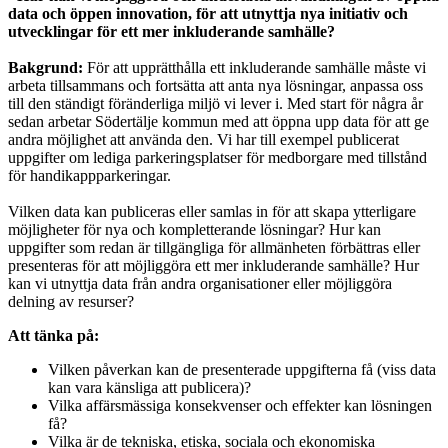
data och öppen innovation, för att utnyttja nya initiativ och
utvecklingar för ett mer inkluderande samhälle?
Bakgrund:
För att upprätthålla ett inkluderande samhälle måste vi
arbeta tillsammans och fortsätta att anta nya lösningar, anpassa oss
till den ständigt föränderliga miljö vi lever i. Med start för några år
sedan arbetar Södertälje kommun med att öppna upp data för att ge
andra möjlighet att använda den. Vi har till exempel publicerat
uppgifter om lediga parkeringsplatser för medborgare med tillstånd
för handikappparkeringar.
Vilken data kan publiceras eller samlas in för att skapa ytterligare
möjligheter för nya och kompletterande lösningar? Hur kan
uppgifter som redan är tillgängliga för allmänheten förbättras eller
presenteras för att möjliggöra ett mer inkluderande samhälle? Hur
kan vi utnyttja data från andra organisationer eller möjliggöra
delning av resurser?
Att tänka på
:
Vilken påverkan kan de presenterade uppgifterna få (viss data
kan vara känsliga att publicera)?
Vilka affärsmässiga konsekvenser och effekter kan lösningen
få?
Vilka är de tekniska, etiska, sociala och ekonomiska