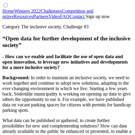
Home
Winners 2022
Challenges
Competition and
prizes
Resources
Partners
Video
FAQ
Contact
Sign up now
Category The inclusive society, Challenge #3
“Open data for further development of the inclusive
society”
- How can we enable and facilitate the use of open data and
open innovation, to leverage new initiatives and developments
for a more inclusive society?
Background:
In order to maintain an inclusive society, we need to
work together and continue to adopt new solutions, adapting to the
ever changing environment in which we live. Starting a few years
back, Södertälje municipality is working on opening up data to give
others the opportunity to use it. For example, we have published
data on vacant parking spaces for citizens with permits for handicap
parking spots.
What data can be published or gathered, to create further
possibilities for new and complementing solutions? How can data
already available to the public be enhanced or presented, to enable a